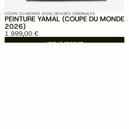
C
COUPE DU MONDE 2026
,
ŒUVRES ORIGINALES
Y
PEINTURE YAMAL (COUPE DU MONDE
3
2026)
1 999,00
€
VOIR LE PRODUIT