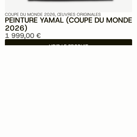
C
COUPE DU MONDE 2026
,
ŒUVRES ORIGINALES
Y
PEINTURE YAMAL (COUPE DU MONDE
3
2026)
1 999,00
€
VOIR LE PRODUIT