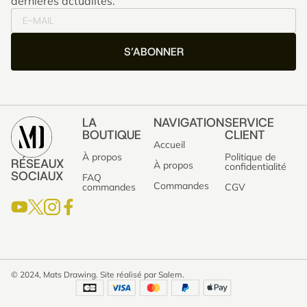
dernières actualités.
S’ABONNER
LA
NAVIGATION
SERVICE
BOUTIQUE
CLIENT
Accueil
À propos
Politique de
RÉSEAUX
À propos
confidentialité
SOCIAUX
FAQ
Commandes
commandes
CGV
© 2024, Mats Drawing. Site réalisé par Salem.